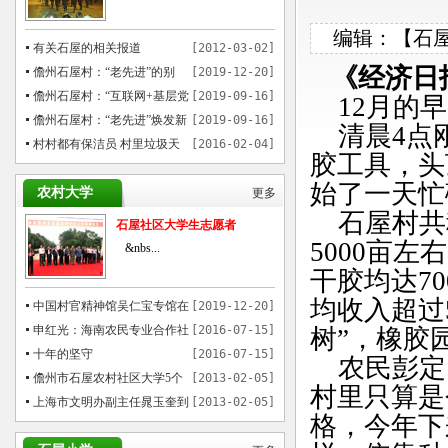
编辑：【石屋之
有关石屋的相关报道
[2012-03-02]
《经济日报》
儋州石屋村：“老先进”的别
[2019-12-20]
样“穿越”
儋州石屋村：“互联网+基层党
[2019-09-16]
12月的早
建”模式催热乡村游
儋州石屋村：“老先进”焕发新
[2019-09-16]
清晨4点
魅力
村村都有保洁员 村里垃圾天
[2016-02-04]
胶工具，头
天运
始了一天忙
农村大学
更多
石屋村共种
石屋社区大学生志愿者
5000亩
&nbs...
干胶均达7
均收入超过
中国村官精神馆吴仁宝专馆在
[2019-12-20]
儋州石屋村揭牌
申红光：海南农民专业合作社
[2016-07-15]
树”，橡胶
贷款的先行者
十年的坚守
[2016-07-15]
农民彭定勇
儋州市石屋农村社区大学5个
[2013-02-05]
村里只算是
月培训1000多农民
上海市文明办副主任晁玉奎到
[2013-02-05]
格，今年下
儋州市参观考察