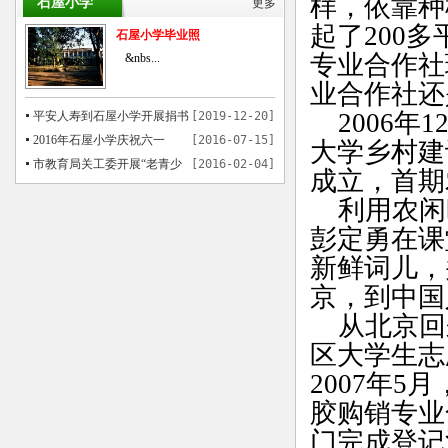
样，依靠种
石屋小学
更多
起了200
石屋小学毕业照
专业合作社
&nbs...
业合作社还
2006年
平安人寿到石屋小学开展捐书
[2019-12-20]
活动
2016年石屋小学庆祝六一
[2016-07-15]
大学乡村建
市教育局关工委开展“老青少
[2016-02-04]
成立，首期
共画中国梦”书画活动在石屋举行
利用农闲
彭定勇在课
新鲜词儿，
京，到中国
从北京回
区大学生志
2007年5
胶购销专业
门完成登记