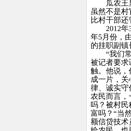
瓜农王显后
虽然不是村
比村干部还
2012年
年5月份，
的挂职副镇
“我们常说
被记者要求
触。他说，
成一片，关
律、诚实守
农民而言，
吗？被村民
富吗？“当
额信贷技术
给农民，也