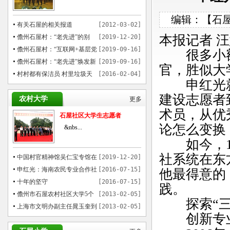
编辑：【石屋之
有关石屋的相关报道
[2012-03-02]
本报记者 
儋州石屋村：“老先进”的别
[2019-12-20]
样“穿越”
儋州石屋村：“互联网+基层党
[2019-09-16]
很多小额
建”模式催热乡村游
儋州石屋村：“老先进”焕发新
[2019-09-16]
官，胜似大
魅力
村村都有保洁员 村里垃圾天
[2016-02-04]
申红光就
天运
建设志愿者
农村大学
更多
术员，从优
石屋社区大学生志愿者
论怎么变换
&nbs...
如今，19
社系统在东
中国村官精神馆吴仁宝专馆在
[2019-12-20]
儋州石屋村揭牌
申红光：海南农民专业合作社
[2016-07-15]
他最得意的
贷款的先行者
十年的坚守
[2016-07-15]
践。
儋州市石屋农村社区大学5个
[2013-02-05]
探索“三
月培训1000多农民
上海市文明办副主任晁玉奎到
[2013-02-05]
创新专业
儋州市参观考察