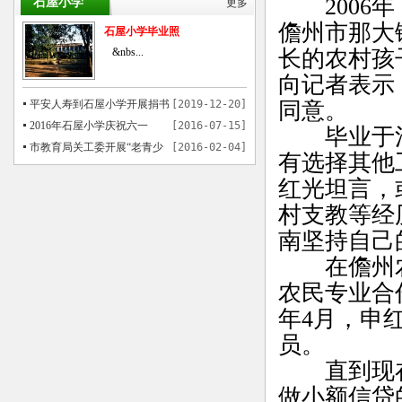
2006年
石屋小学
更多
儋州市那大
石屋小学毕业照
长的农村孩
&nbs...
向记者表示
同意。
平安人寿到石屋小学开展捐书
[2019-12-20]
活动
2016年石屋小学庆祝六一
[2016-07-15]
毕业于河
市教育局关工委开展“老青少
[2016-02-04]
有选择其他
共画中国梦”书画活动在石屋举行
红光坦言，
村支教等经
南坚持自己
在儋州农
农民专业合
年4月，申
员。
直到现在
做小额信贷