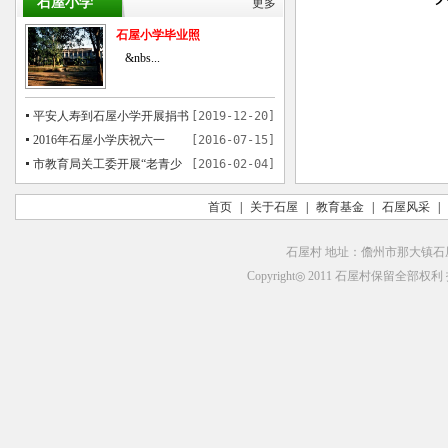
石屋小学
更多
石屋小学毕业照
&nbs...
平安人寿到石屋小学开展捐书
[2019-12-20]
活动
2016年石屋小学庆祝六一
[2016-07-15]
市教育局关工委开展“老青少
[2016-02-04]
共画中国梦”书画活动在石屋举行
首页
|
关于石屋
|
教育基金
|
石屋风采
|
石屋村 地址：儋州市那大镇石屋村
Copyright◎ 2011 石屋村保留全部权