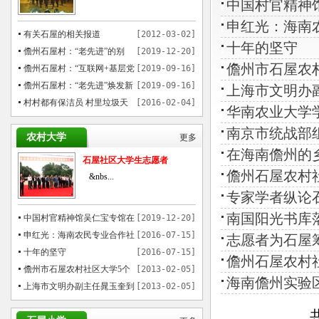
中国村官精神
申红光：海南
有关石屋的相关报道
[2012-03-02]
十年的坚守
儋州石屋村：“老先进”的别
[2019-12-20]
儋州市石屋农村
样“穿越”
儋州石屋村：“互联网+基层党
[2019-09-16]
建”模式催热乡村游
儋州石屋村：“老先进”焕发新
[2019-09-16]
上海市文明办
魅力
村村都有保洁员 村里垃圾天
[2016-02-04]
华南农业大学
天运
南京市统战部
农村大学
更多
在海南儋州的
石屋社区大学生志愿者
儋州石屋农村
&nbs...
专家学者纵论
南国阳光书库
中国村官精神馆吴仁宝专馆在
[2019-12-20]
儋州石屋村揭牌
申红光：海南农民专业合作社
[2016-07-15]
志愿者为石屋
贷款的先行者
十年的坚守
[2016-07-15]
儋州石屋农村
儋州市石屋农村社区大学5个
[2013-02-05]
海南儋州实验
月培训1000多农民
上海市文明办副主任晁玉奎到
[2013-02-05]
儋州市参观考察