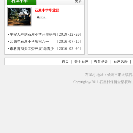
石屋小学
更多
石屋小学毕业照
&nbs...
平安人寿到石屋小学开展捐书
[2019-12-20]
活动
2016年石屋小学庆祝六一
[2016-07-15]
市教育局关工委开展“老青少
[2016-02-04]
共画中国梦”书画活动在石屋举行
首页
|
关于石屋
|
教育基金
|
石屋风采
|
石屋村 地址：儋州市那大镇石屋村
Copyright◎ 2011 石屋村保留全部权