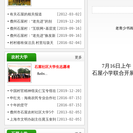
有关石屋的相关报道
[2012-03-02]
儋州石屋村：“老先进”的别
[2019-12-20]
老青少书画
样“穿越”
儋州石屋村：“互联网+基层党
[2019-09-16]
建”模式催热乡村游
儋州石屋村：“老先进”焕发新
[2019-09-16]
魅力
村村都有保洁员 村里垃圾天
[2016-02-04]
天运
农村大学
更多
7月16日上午
石屋社区大学生志愿者
石屋小学联合开展
&nbs...
中国村官精神馆吴仁宝专馆在
[2019-12-20]
儋州石屋村揭牌
申红光：海南农民专业合作社
[2016-07-15]
贷款的先行者
十年的坚守
[2016-07-15]
儋州市石屋农村社区大学5个
[2013-02-05]
月培训1000多农民
上海市文明办副主任晁玉奎到
[2013-02-05]
儋州市参观考察