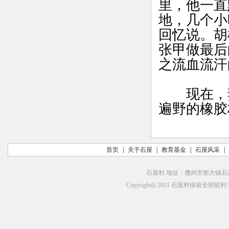
里，他一直
地，几个小
回忆说。胡
张甲做最后
之流血流
现在，妻
遍野的橡胶
首页
|
关于石屋
|
教育基金
|
石屋风采
|
石屋村 地址：儋州市那大镇石屋村
Copyright◎ 2011 石屋村保留全部权