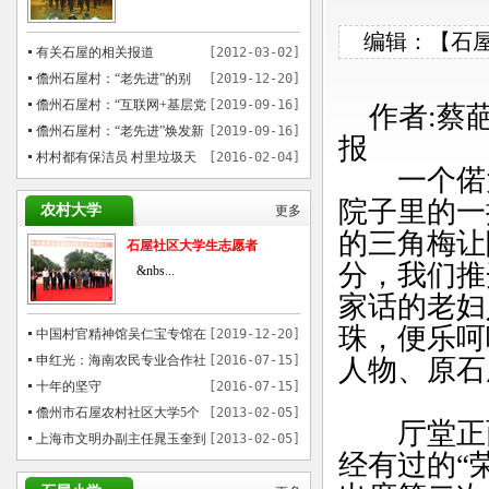
编辑：【石屋之
有关石屋的相关报道
[2012-03-02]
儋州石屋村：“老先进”的别
[2019-12-20]
样“穿越”
儋州石屋村：“互联网+基层党
[2019-09-16]
作者:蔡葩
建”模式催热乡村游
儋州石屋村：“老先进”焕发新
[2019-09-16]
报
魅力
村村都有保洁员 村里垃圾天
[2016-02-04]
一个偌大
天运
院子里的一
农村大学
更多
的三角梅让
石屋社区大学生志愿者
分，我们推
&nbs...
家话的老妇
珠，便乐呵
中国村官精神馆吴仁宝专馆在
[2019-12-20]
儋州石屋村揭牌
申红光：海南农民专业合作社
[2016-07-15]
人物、原石
贷款的先行者
十年的坚守
[2016-07-15]
儋州市石屋农村社区大学5个
[2013-02-05]
厅堂正面
月培训1000多农民
上海市文明办副主任晁玉奎到
[2013-02-05]
经有过的“
儋州市参观考察