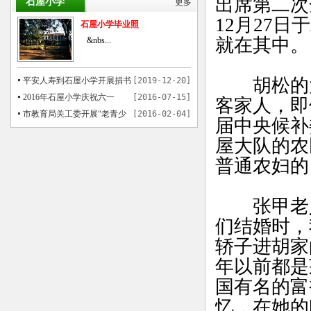
出席第二次
石屋小学
更多
12月27
石屋小学毕业照
就在其中
&nbs...
胡松的大
平安人寿到石屋小学开展捐书
[2019-12-20]
活动
2016年石屋小学庆祝六一
[2016-07-15]
客家人，即
市教育局关工委开展“老青少
[2016-02-04]
届中央候补
共画中国梦”书画活动在石屋举行
屋大队的农
普通农妇
张甲老人
们结婚时，
轿子进胡家
年以前都是
国有名的富
忆，在她的