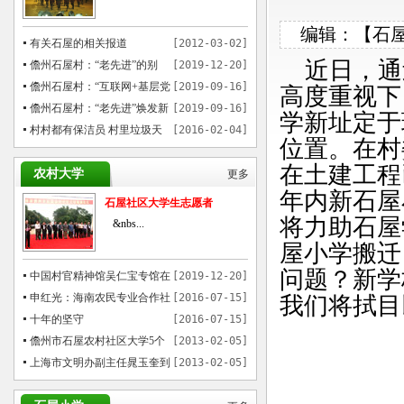
编辑：【石屋之
有关石屋的相关报道
[2012-03-02]
近日，通
儋州石屋村：“老先进”的别
[2019-12-20]
样“穿越”
儋州石屋村：“互联网+基层党
[2019-09-16]
高度重视下
建”模式催热乡村游
儋州石屋村：“老先进”焕发新
[2019-09-16]
学新址定于
魅力
村村都有保洁员 村里垃圾天
[2016-02-04]
位置。在村
天运
在土建工程
农村大学
更多
年内新石屋
石屋社区大学生志愿者
将力助石屋
&nbs...
屋小学搬迁
问题？新学
中国村官精神馆吴仁宝专馆在
[2019-12-20]
儋州石屋村揭牌
申红光：海南农民专业合作社
[2016-07-15]
我们将拭目
贷款的先行者
十年的坚守
[2016-07-15]
儋州市石屋农村社区大学5个
[2013-02-05]
月培训1000多农民
上海市文明办副主任晁玉奎到
[2013-02-05]
儋州市参观考察