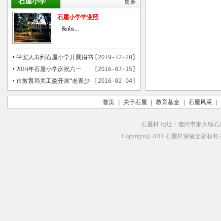
石屋小学
更多
石屋小学毕业照
&nbs...
平安人寿到石屋小学开展捐书
[2019-12-20]
活动
2016年石屋小学庆祝六一
[2016-07-15]
市教育局关工委开展“老青少
[2016-02-04]
共画中国梦”书画活动在石屋举行
首页
|
关于石屋
|
教育基金
|
石屋风采
|
石屋村 地址：儋州市那大镇石屋村
Copyright◎ 2011 石屋村保留全部权